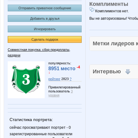
Комплименты
Отправить приватное сообщение
Комплиментов нет.
Вы не авторизованы! Чтоб
Добавить в друзья
Игнорировать
Сделать подарок
Метки лидеров
Совместная покупка: сбор предоплаты,
раздачи
популярность:
-4
8951 место
Интервью
↓
рейтинг
2823
?
Привилегированный
пользователь
3
уровня
Статистика портрета:
сейчас просматривают портрет - 0
зарегистрированные пользователи